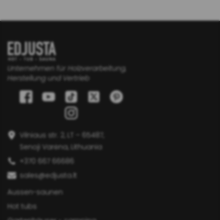
Unternehmen für Holzverarbeitung,
Herstellung und Vertrieb
Vilniaus str. 2, LT – 65487,
Senoji Varėna, Lithuania
+370 667 66686
sales@edjusta.lt
Aussen-saunen
Hot tubs